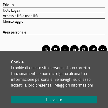
Privacy
Note Legali
Accessibilità e usabilità
Monitoraggio
Area personale
Cookie
Corso di Laurea Magistrale in Informatica
I cookie di questo sito servono al suo corretto
© Copyright 2012-2026 Università degli Studi di Firenze UNIFI
funzionamento e non raccolgono alcuna tua
P.IVA/Cod.Fis 01279680480
informazione personale. Se navighi su di esso
accetti la loro presenza.
Maggiori informazioni
Viale Morgagni, 40/44 - 50134 Firenze (FI)
Tel: +39 055 2751352
Email:
scuola(AT)scienze.unifi.it
Ho capito
Redazione Web