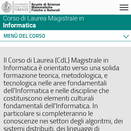
Corso di Laurea Magistrale in
Informatica
MENÙ DEL CORSO
Home
Corso di studio
Il Corso di Laurea (CdL) Magistrale in
Didattica
Informatica è orientato verso una solida
Orario e calendari
formazione teorica, metodologica, e
tecnologica nelle aree fondamentali
dell'Informatica e nelle discipline che
costituiscono elementi culturali
fondamentali dell'Informatica. In
particolare si completeranno le
conoscenze nei settori degli algoritmi, dei
sistemi distribuiti, dei linguaggi di